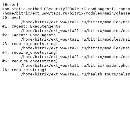
[Error] 

Non-static method CSecurityIPRule::CleanUpAgent() canno
/home/bitrix/ext_www/ta21.ru/bitrix/modules/main/classe
#0: eval

	/home/bitrix/ext_www/ta21.ru/bitrix/modules/main/classes/mysql/agent.php:160

#1: CAgent::ExecuteAgents

	/home/bitrix/ext_www/ta21.ru/bitrix/modules/main/classes/mysql/agent.php:38

#2: CAgent::CheckAgents

	/home/bitrix/ext_www/ta21.ru/bitrix/modules/main/include.php:249

#3: require_once(string)

	/home/bitrix/ext_www/ta21.ru/bitrix/modules/main/include/prolog_before.php:14

#4: require_once(string)

	/home/bitrix/ext_www/ta21.ru/bitrix/modules/main/include/prolog.php:10

#5: require_once(string)

	/home/bitrix/ext_www/ta21.ru/bitrix/header.php:1

#6: require(string)
