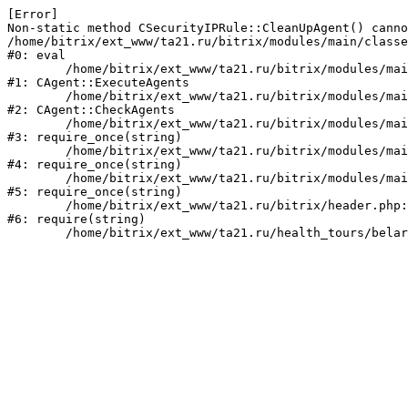
[Error] 

Non-static method CSecurityIPRule::CleanUpAgent() canno
/home/bitrix/ext_www/ta21.ru/bitrix/modules/main/classe
#0: eval

	/home/bitrix/ext_www/ta21.ru/bitrix/modules/main/classes/mysql/agent.php:160

#1: CAgent::ExecuteAgents

	/home/bitrix/ext_www/ta21.ru/bitrix/modules/main/classes/mysql/agent.php:38

#2: CAgent::CheckAgents

	/home/bitrix/ext_www/ta21.ru/bitrix/modules/main/include.php:249

#3: require_once(string)

	/home/bitrix/ext_www/ta21.ru/bitrix/modules/main/include/prolog_before.php:14

#4: require_once(string)

	/home/bitrix/ext_www/ta21.ru/bitrix/modules/main/include/prolog.php:10

#5: require_once(string)

	/home/bitrix/ext_www/ta21.ru/bitrix/header.php:1

#6: require(string)
