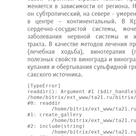
меняется в зависимости от региона.
он субтропический, на севере - умере
в центре – континентальный. В К
сердечно-сосудистой системы, моч
заболевания нервной системы и ж
тракта. В качестве методов лечения п
(лечебная ходьба), винотерапия 
полезных свойств винограда и виногра
купания и обертывания сульфидной гр
сакского источника.
[TypeError] 

readdir(): Argument #1 ($dir_handle)
/home/bitrix/ext_www/ta21.ru/bitrix/
#0: readdir

	/home/bitrix/ext_www/ta21.ru/bitrix/components/ta21/ht_gallery/component.php:43

#1: create_gallery

	/home/bitrix/ext_www/ta21.ru/bitrix/components/ta21/ht_gallery/component.php:123

#2: include(string)

	/home/bitrix/ext_www/ta21.ru/bitrix/modules/main/classes/general/component.php:548
