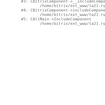
#3: CBitrixComponent->__includeCompo
	/home/bitrix/ext_www/ta21.ru/bitrix/modules/main/classes/general/component.php:600

#4: CBitrixComponent->includeCompone
	/home/bitrix/ext_www/ta21.ru/bitrix/modules/main/classes/general/main.php:1037

#5: CAllMain->IncludeComponent
