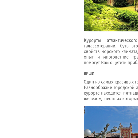
Курорты атлантическо
талассотерапии. Суть э
свойств морского климата
опыт и многолетние тр
помогут Вам ощутить приб
ВИШИ
Один из самых красивых г
Разнообразие городской а
курорте находится пятнад
железом, шесть из которы