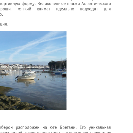
ортивную форму. Великолепные пляжи Атлантического
 рощи, мягкий климат идеально подходят для
р.
ция.
иберон расположен на юге Бретани. Его уникальная
диких лилий, зеленые просторы, сосновые леса никого не