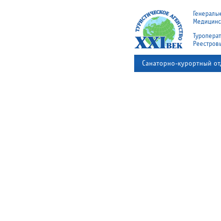
Генераль
Медицинск
Туроперат
Реестров
Санаторно-курортный от