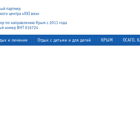
ный партнер
ого центра «XXI век»
ор по направлению Крым с 2011 года
ый номер ВНТ 016724
дых и лечение
Отдых с детьми и для детей
КРЫМ
ОСАГО. К