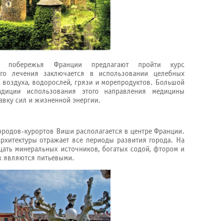
го побережья Франции предлагают пройти курс
того лечения заключается в использовании целебных
, воздуха, водорослей, грязи и морепродуктов. Большой
адиции использования этого направления медицины
авку сил и жизненной энергии.
ородов-курортов Виши располагается в центре Франции.
рхитектуры отражает все периоды развития города. На
цать минеральных источников, богатых содой, фтором и
х являются питьевыми.