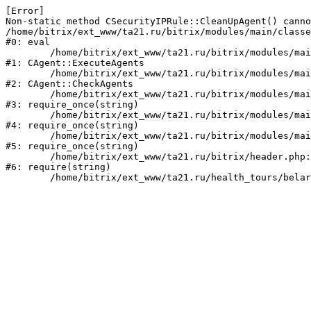
[Error] 

Non-static method CSecurityIPRule::CleanUpAgent() canno
/home/bitrix/ext_www/ta21.ru/bitrix/modules/main/classe
#0: eval

	/home/bitrix/ext_www/ta21.ru/bitrix/modules/main/classes/mysql/agent.php:160

#1: CAgent::ExecuteAgents

	/home/bitrix/ext_www/ta21.ru/bitrix/modules/main/classes/mysql/agent.php:38

#2: CAgent::CheckAgents

	/home/bitrix/ext_www/ta21.ru/bitrix/modules/main/include.php:249

#3: require_once(string)

	/home/bitrix/ext_www/ta21.ru/bitrix/modules/main/include/prolog_before.php:14

#4: require_once(string)

	/home/bitrix/ext_www/ta21.ru/bitrix/modules/main/include/prolog.php:10

#5: require_once(string)

	/home/bitrix/ext_www/ta21.ru/bitrix/header.php:1

#6: require(string)
