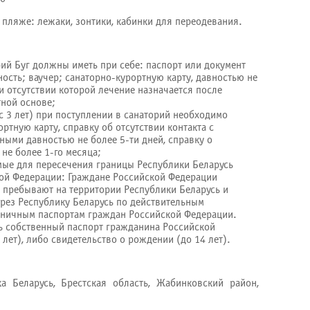
пляже: лежаки, зонтики, кабинки для переодевания.
ий Буг должны иметь при себе: паспорт или документ
сть; ваучер; санаторно-курортную карту, давностью не
ри отсутствии которой лечение назначается после
тной основе;
 3 лет) при поступлении в санаторий необходимо
ортную карту, справку об отсутствии контакта с
ыми давностью не более 5-ти дней, справку о
не более 1-го месяца;
ые для пересечения границы Республики Беларусь
ой Федерации: Граждане Российской Федерации
 пребывают на территории Республики Беларусь и
рез Республику Беларусь по действительным
аничным паспортам граждан Российской Федерации.
ь собственный паспорт гражданина Российской
лет), либо свидетельство о рождении (до 14 лет).
а Беларусь, Брестская область, Жабинковский район,