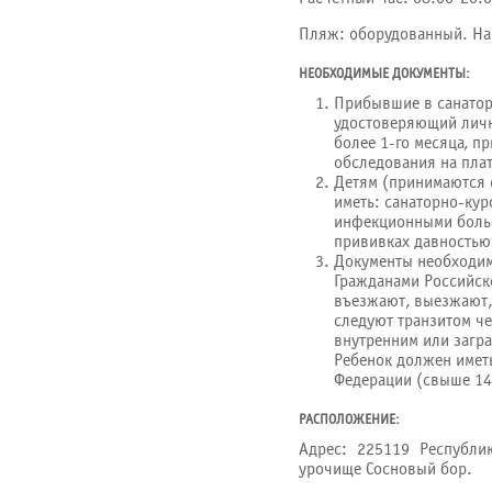
Пляж: оборудованный. На 
НЕОБХОДИМЫЕ ДОКУМЕНТЫ:
Прибывшие в санатор
удостоверяющий лично
более 1-го месяца, п
обследования на пла
Детям (принимаются с
иметь: санаторно-кур
инфекционными больн
прививках давностью 
Документы необходим
Гражданами Российск
въезжают, выезжают,
следуют транзитом че
внутренним или загр
Ребенок должен имет
Федерации (свыше 14 
РАСПОЛОЖЕНИЕ:
Адрес: 225119 Республик
урочище Сосновый бор.