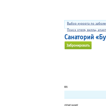
Выбор курорта по забол
Поиск отеля, виллы, апар
Санаторий «Бу
Забронировать
01
ОПИСАНИЕ