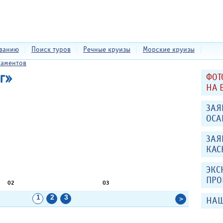
еванию
|
Поиск туров
|
Речные круизы
|
Морские круизы
|
таментов
г»
ФОТ
НА 
ЗАЯ
ОСА
ЗАЯ
КАС
ЭКС
ПРО
02
03
04
1
2
3
>
НАШ