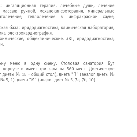
: ингаляционная терапия, лечебные души, лечение
 массаж ручной, механокинезотерапия, минеральные
итолечение, теплолечение в инфракрасной сауне,
кая база: иридодиагностика, клиническая лаборатория,
ка, электрокардиография.
химические, общеклинические, ЭКГ, иридодиагностика,
и.
ому меню в одну смену. Столовая санатория Буг
 корпусе и имеет три зала на 560 мест. Диетическое
ог диеты № 15 - общий стол), диета "П" (аналог диеты №
№ 5, 1), диета "М" (аналог диет № 5, 7а, 7б, 10).