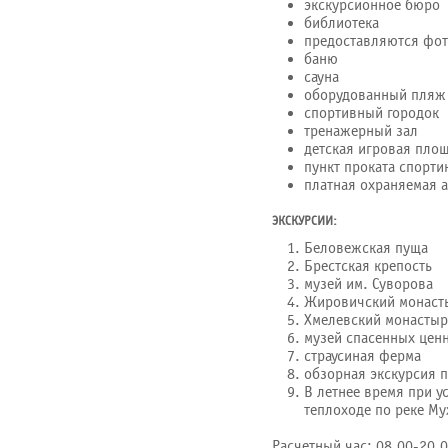
экскурсионное бюро
библиотека
предоставляются фот
баню
сауна
оборудованный пляж
спортивный городок
тренажерный зал
детская игровая пло
пункт проката спорти
платная охраняемая 
ЭКСКУРСИИ:
Беловежская пуща
Брестская крепость
музей им. Суворова
Жировичский монаст
Хмелевский монастыр
музей спасенных цен
страусиная ферма
обзорная экскурсия п
В летнее время при у
теплоходе по реке Му
Расчетный час: 08.00-20.