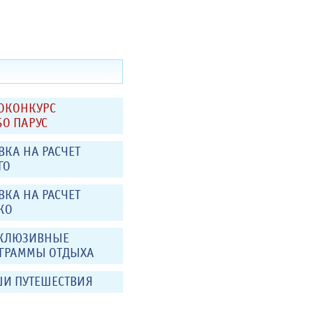
ОКОНКУРС
БО ПАРУС
ВКА НА РАСЧЕТ
ГО
ВКА НА РАСЧЕТ
КО
КЛЮЗИВНЫЕ
ГРАММЫ ОТДЫХА
05
06
И ПУТЕШЕСТВИЯ