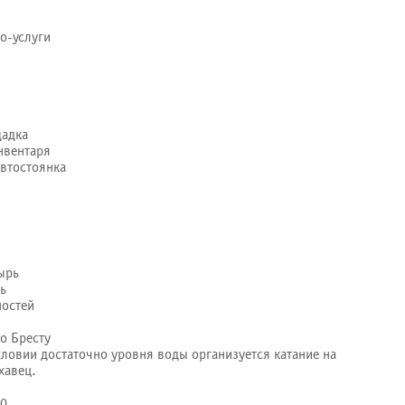
о-услуги
щадка
нвентаря
автостоянка
ырь
ь
ностей
о Бресту
словии достаточно уровня воды организуется катание на
хавец.
00