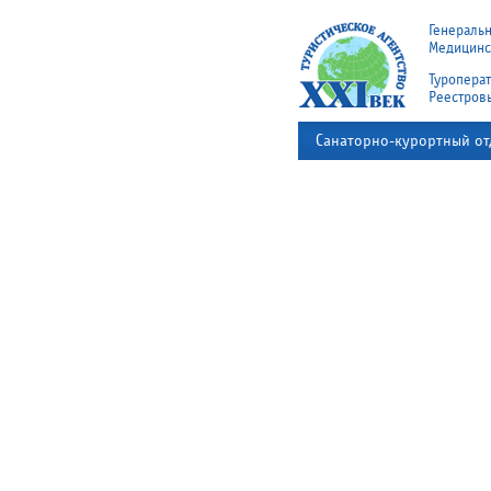
Генераль
Медицинск
Туроперат
Реестров
Санаторно-курортный от