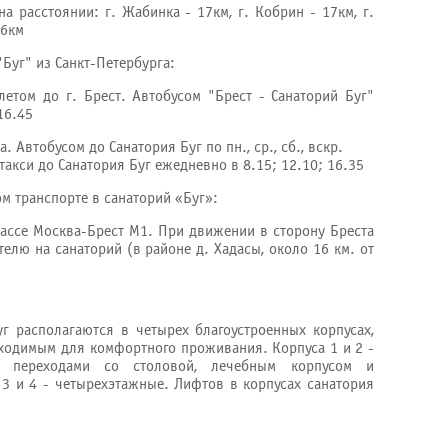
на расстоянии: г. Жабинка - 17км, г. Кобрин - 17км, г.
16км
"Буг" из Санкт-Петербурга:
летом до г. Брест. Автобусом "Брест - Санаторий Буг"
16.45
. Автобусом до Санатория Буг по пн., ср., сб., вскр.
акси до Санатория Буг ежедневно в 8.15; 12.10; 16.35
м транспорте в санаторий «Буг»:
ассе Москва-Брест М1. При движении в сторону Бреста
телю на санаторий (в районе д. Хадасы, около 16 км. от
г располагаются в четырех благоустроенных корпусах,
ходимым для комфортного проживания. Корпуса 1 и 2 -
ы переходами со столовой, лечебным корпусом и
3 и 4 - четырехэтажные. Лифтов в корпусах санатория