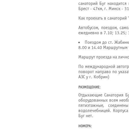
санаторий Буг находится 
Брест - 47км, г. Минск - 3
Как проехать в санаторий 
Автобусом, поездом, само
ежедневно в 7.10; 13.25; 
Поездом до ст. Жабинка
8.00 и 14.40 Маршрутным т
Маршрут проезда на лично
По международной автотр
поворот направо по указа
АЗС у г. Кобрин)
РАЗМЕЩЕНИЕ:
Отдыхающие Санатория Бу
оборудованных всем необ
пятиэтажные, соединен
водолечебницей. Корпуса 
Буг нет.
НОМЕРА: