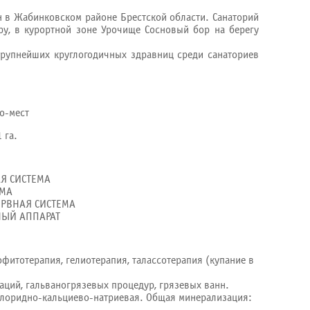
 в Жабинковском районе Брестской области. Санаторий
ру, в курортной зоне Урочище Сосновый бор на берегу
крупнейших круглогодичных здравниц среди санаториев
о-мест
 га.
АЯ СИСТЕМА
ЕМА
РВНАЯ СИСТЕМА
НЫЙ АППАРАТ
фитотерапия, гелиотерапия, талассотерапия (купание в
аций, гальваногрязевых процедур, грязевых ванн.
лоридно-кальциево-натриевая. Общая минерализация: