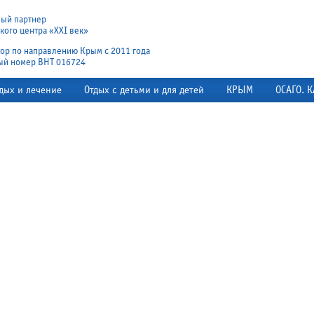
ный партнер
ого центра «XXI век»
ор по направлению Крым с 2011 года
ый номер ВНТ 016724
дых и лечение
Отдых с детьми и для детей
КРЫМ
ОСАГО. К