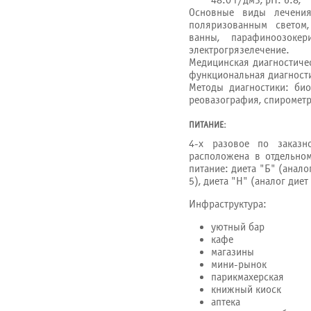
48.0 г/дм3, рН: 6.8,
Основные виды лечения
поляризованным светом,
ванны, парафиноозокер
электрогрязелечение.
Медицинская диагностичес
функциональная диагности
Методы диагностики: био
реовазография, спирометр
ПИТАНИЕ:
4-х разовое по заказн
расположена в отдельном
питание: диета "Б" (анал
5), диета "Н" (аналог диет 
Инфраструктура:
уютный бар
кафе
магазины
мини-рынок
парикмахерская
книжный киоск
аптека