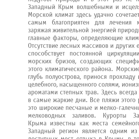
Западный Крым волшебными и исцел
Морской климат здесь удачно сочетае
самым благоприятен для лечения м
заряжая живительной энергией природы
главные факторы, определяющие клим
Отсутствие лесных массивов и других 
способствует постоянной циркуляци
морских бризов, создающих специфи
этого климатического района. Морски
глубь полуострова, принося прохладу 
целебного, насыщенного солями, иониз
ароматами степных трав. Здесь всегда
в самые жаркие дни. Все пляжи этого
это широкие песчаные и мелко-галечн
мелководных заливов. Курорты За
Крыма известны как места семейног
Западный регион является одним из
доступных мест отдыха в Крыму, в то