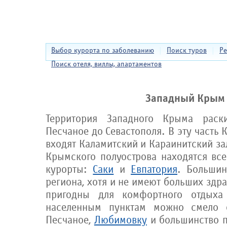
Выбор курорта по заболеванию
|
Поиск туров
|
Ре
Поиск отеля, виллы, апартаментов
Западный Крым
Территория Западного Крыма раск
Песчаное до Севастополя. В эту часть
входят Каламитский и Караинитский за
Крымского полуострова находятся все
курорты:
Саки
и
Евпатория
. Большин
региона, хотя и не имеют больших здра
пригодны для комфортного отдыха
населенным пунктам можно смело
Песчаное,
Любимовку
и большинство 