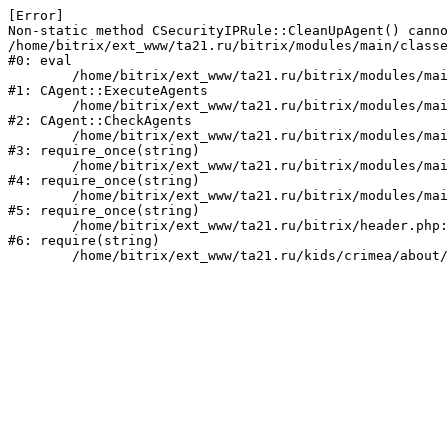
[Error] 

Non-static method CSecurityIPRule::CleanUpAgent() canno
/home/bitrix/ext_www/ta21.ru/bitrix/modules/main/classe
#0: eval

	/home/bitrix/ext_www/ta21.ru/bitrix/modules/main/classes/mysql/agent.php:160

#1: CAgent::ExecuteAgents

	/home/bitrix/ext_www/ta21.ru/bitrix/modules/main/classes/mysql/agent.php:38

#2: CAgent::CheckAgents

	/home/bitrix/ext_www/ta21.ru/bitrix/modules/main/include.php:249

#3: require_once(string)

	/home/bitrix/ext_www/ta21.ru/bitrix/modules/main/include/prolog_before.php:14

#4: require_once(string)

	/home/bitrix/ext_www/ta21.ru/bitrix/modules/main/include/prolog.php:10

#5: require_once(string)

	/home/bitrix/ext_www/ta21.ru/bitrix/header.php:1

#6: require(string)
