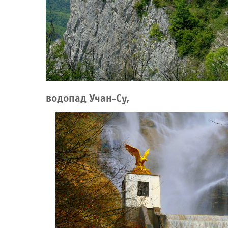
водопад Учан-Су,