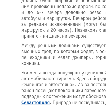
Долины очень широкие и необыкнове
ним проложены неплохие дороги, по ко
и до 6-7 вечера довольно резво 
автобусы и маршрутки. Вечером рейсов
за редкими исключениями (могут бы
маршруток в 20 часов). Незнакомых а
принято - ни днем, ни вечером.
Между речными долинами существует 
вьючных троп, по которым ходят, в о
пешеходники и ездят джиперы, горн
конники.
Эти места всегда популярны у ценителе
автомобильного туризма. Здесь обору
кемпингов и автостоянок. Из-за посто
район посещают поклонники парусного 
подводных погружений могут обосноват
Севастополя
.
Природа не поскупилась