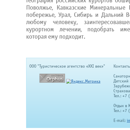
География российских курортов обшир
Поволжье, Кавказские Минеральные 
побережье, Урал, Сибирь и Дальний В
любому человеку, заинтересовавш
курортном лечении, подобрать им
которая ему подходит.
OOO "Туристическое агентство «XXI век»"
Контакты
Санатор
Детский 
Зарубеж
Страхов
Тел.: +7
Отдых в 
Тел.: +7
E-mail:
i