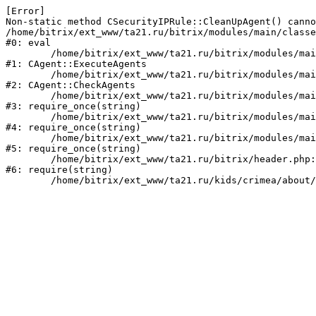
[Error] 

Non-static method CSecurityIPRule::CleanUpAgent() canno
/home/bitrix/ext_www/ta21.ru/bitrix/modules/main/classe
#0: eval

	/home/bitrix/ext_www/ta21.ru/bitrix/modules/main/classes/mysql/agent.php:160

#1: CAgent::ExecuteAgents

	/home/bitrix/ext_www/ta21.ru/bitrix/modules/main/classes/mysql/agent.php:38

#2: CAgent::CheckAgents

	/home/bitrix/ext_www/ta21.ru/bitrix/modules/main/include.php:249

#3: require_once(string)

	/home/bitrix/ext_www/ta21.ru/bitrix/modules/main/include/prolog_before.php:14

#4: require_once(string)

	/home/bitrix/ext_www/ta21.ru/bitrix/modules/main/include/prolog.php:10

#5: require_once(string)

	/home/bitrix/ext_www/ta21.ru/bitrix/header.php:1

#6: require(string)
