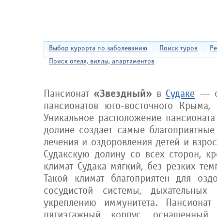
Выбор курорта по заболеванию
|
Поиск туров
|
Ре
Поиск отеля, виллы, апартаментов
«Звездный»
Пансионат
в
Судаке
— о
пансионатов юго-восточного Крыма,
Уникальное расположение пансионата
долине создает самые благоприятные 
лечения и оздоровления детей и взро
Судакскую долину со всех сторон, к
климат Судака мягкий, без резких те
Такой климат благоприятен для озд
сосудистой системы, дыхательных п
укреплению иммунитета. Пансионат 
пятиэтажный корпус, оснащенный