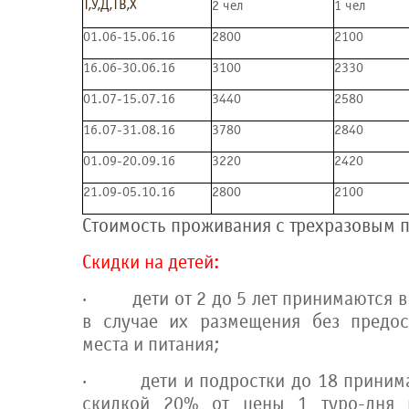
Т,У,Д,ТВ,Х
2 чел
1 чел
01.06-15.06.16
2800
2100
16.06-30.06.16
3100
2330
01.07-15.07.16
3440
2580
16.07-31.08.16
3780
2840
01.09-20.09.16
3220
2420
21.09-05.10.16
2800
2100
Стоимость проживания с трехразовым 
Скидки на детей:
·
дети от 2 до 5 лет принимаются 
в случае их размещения без предос
места и питания;
·
дети и подростки до 18 приним
скидкой 20% от цены 1 туро-дня 