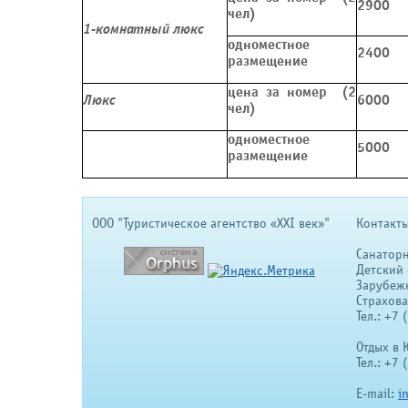
2900
чел)
1-комнатный люкс
одноместное
2400
размещение
цена за номер (2
Люкс
6000
чел)
одноместное
5000
размещение
OOO "Туристическое агентство «XXI век»"
Контакты
Санатор
Детский 
Зарубеж
Страхов
Тел.: +7
Отдых в 
Тел.: +7
E-mail:
i