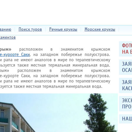
еванию
|
Поиск туров
|
Речные круизы
|
Морские круизы
|
таментов
ФОТ
Крым»
расположен в знаменитом крымском
НА 
е-курорте Саки
, на западном побережье полуострова.
и рапа не имеют аналогов в мире по терапевтическому
ЗАЯ
ьзуется также местная термальная минеральная вода.
ОСА
-Крым» расположен в знаменитом крымском
е-курорте Саки, на западном побережье полуострова.
и рапа не имеют аналогов в мире по терапевтическому
ЗАЯ
зуется также местная термальная минеральная вода.
КАС
ЭКС
ПРО
НАШ