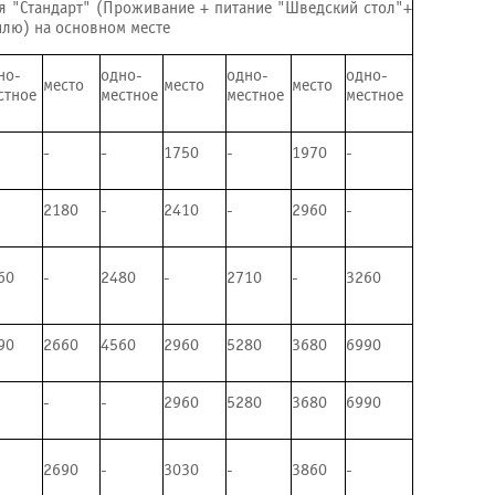
ия "Стандарт" (Проживание + питание "Шведский стол"+
илю) на основном месте
но-
одно-
одно-
одно-
место
место
место
стное
местное
местное
местное
-
-
1750
-
1970
-
2180
-
2410
-
2960
-
60
-
2480
-
2710
-
3260
90
2660
4560
2960
5280
3680
6990
-
-
2960
5280
3680
6990
2690
-
3030
-
3860
-