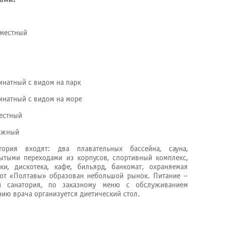
-местный
мнатный с видом на парк
мнатный с видом на море
естный
тажный
тория входят: два плавательных бассейна, сауна,
ытыми переходами из корпусов, спортивный комплекс,
и, дискотека, кафе, бильярд, банкомат, охраняемая
 от «Полтавы» образован небольшой рынок. Питание –
ой санатория, по заказному меню с обслуживанием
ию врача организуется диетический стол.