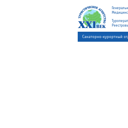
Генераль
Медицинск
Туроперат
Реестров
Санаторно-курортный от