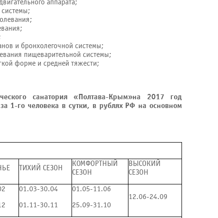
двигательного аппарата;
 системы;
болевания;
евания;
;
анов и бронхолегочной системы;
евания пищеварительной системы;
гкой форме и средней тяжести;
ического санатория «Полтава-Крым»на 2017 год
за 1-го человека в сутки, в рублях РФ на основном
КОМФОРТНЫЙ
ВЫСОКИЙ
НЬЕ
ТИХИЙ СЕЗОН
СЕЗОН
СЕЗОН
02
01.03-30.04
01.05-11.06
12.06-24.09
12
01.11-30.11
25.09-31.10