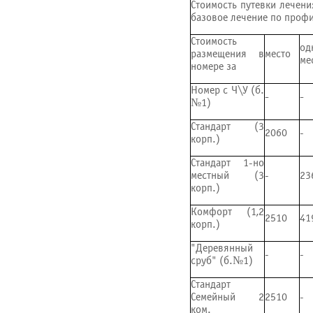
Стоимость путевки лечен
базовое лечение по проф
Стоимость
од
размещения в
место
ме
номере за
Номер с Ч\У (б.
-
-
№1)
Стандарт (3
2060
-
корп.)
Стандарт 1-но
местный (3
-
23
корп.)
Комфорт (1,2
2510
41
корп.)
"Деревянный
-
-
сруб" (б.№1)
Стандарт
Семейный 2
2510
-
ком.