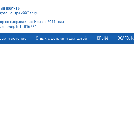
ный партнер
ого центра «XXI век»
ор по направлению Крым с 2011 года
ый номер ВНТ 016724
дых и лечение
Отдых с детьми и для детей
КРЫМ
ОСАГО. К