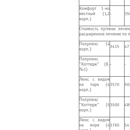
Комфорт 1-но
местный (1,2
-
35
корп.)
Стоимость путевки лече
расширенное лечение по 
Полулюкс (4
3415
47
корп.)
Полулюкс
"Коттедж" (б.
-
-
№1)
Люкс с видом
на парк (4
3570
50
корп.)
Полулюкс
"Коттедж" (5
3500
48
корп.)
Люкс с видом
на море (4
3760
54