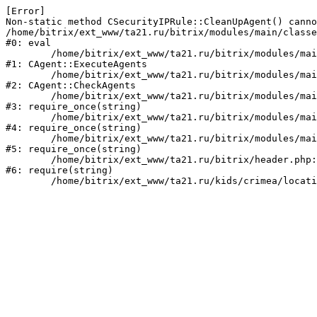
[Error] 

Non-static method CSecurityIPRule::CleanUpAgent() canno
/home/bitrix/ext_www/ta21.ru/bitrix/modules/main/classe
#0: eval

	/home/bitrix/ext_www/ta21.ru/bitrix/modules/main/classes/mysql/agent.php:160

#1: CAgent::ExecuteAgents

	/home/bitrix/ext_www/ta21.ru/bitrix/modules/main/classes/mysql/agent.php:38

#2: CAgent::CheckAgents

	/home/bitrix/ext_www/ta21.ru/bitrix/modules/main/include.php:249

#3: require_once(string)

	/home/bitrix/ext_www/ta21.ru/bitrix/modules/main/include/prolog_before.php:14

#4: require_once(string)

	/home/bitrix/ext_www/ta21.ru/bitrix/modules/main/include/prolog.php:10

#5: require_once(string)

	/home/bitrix/ext_www/ta21.ru/bitrix/header.php:1

#6: require(string)
