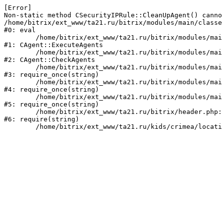
[Error] 

Non-static method CSecurityIPRule::CleanUpAgent() canno
/home/bitrix/ext_www/ta21.ru/bitrix/modules/main/classe
#0: eval

	/home/bitrix/ext_www/ta21.ru/bitrix/modules/main/classes/mysql/agent.php:160

#1: CAgent::ExecuteAgents

	/home/bitrix/ext_www/ta21.ru/bitrix/modules/main/classes/mysql/agent.php:38

#2: CAgent::CheckAgents

	/home/bitrix/ext_www/ta21.ru/bitrix/modules/main/include.php:249

#3: require_once(string)

	/home/bitrix/ext_www/ta21.ru/bitrix/modules/main/include/prolog_before.php:14

#4: require_once(string)

	/home/bitrix/ext_www/ta21.ru/bitrix/modules/main/include/prolog.php:10

#5: require_once(string)

	/home/bitrix/ext_www/ta21.ru/bitrix/header.php:1

#6: require(string)
