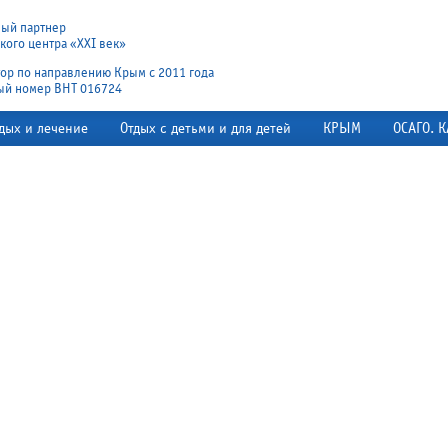
ный партнер
ого центра «XXI век»
ор по направлению Крым с 2011 года
ый номер ВНТ 016724
дых и лечение
Отдых с детьми и для детей
КРЫМ
ОСАГО. К