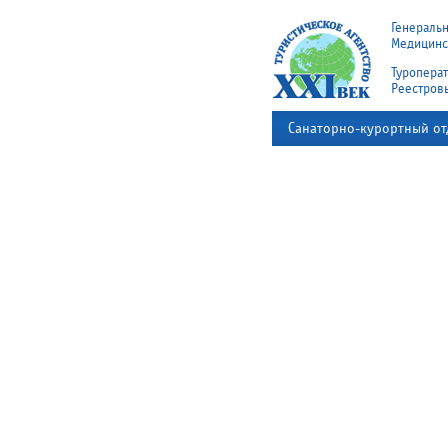
Генераль
Медицинск
Туроперат
Реестров
Санаторно-курортный от