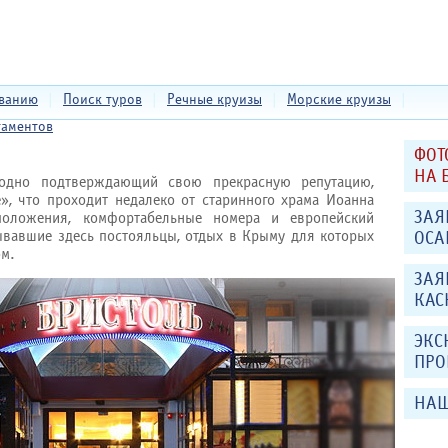
еванию
|
Поиск туров
|
Речные круизы
|
Морские круизы
|
таментов
ФОТ
НА 
годно подтверждающий свою прекрасную репутацию,
», что проходит недалеко от старинного храма Иоанна
ЗАЯ
сположения, комфортабельные номера и европейский
ывавшие здесь постояльцы, отдых в Крыму для которых
ОСА
ом.
ЗАЯ
КАС
ЭКС
ПРО
НАШ