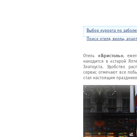
Выбор курорта по забол
Поиск отеля, виллы, апар
Отель
«Бристоль»
, еже
находится в «старой Ялте
Златоуста. Удобство ра
сервис отмечают все поб
стал настоящим праздник