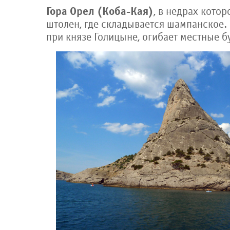
Гора Орел (Коба-Кая)
, в недрах кото
штолен, где складывается шампанское.
при князе Голицыне, огибает местные б