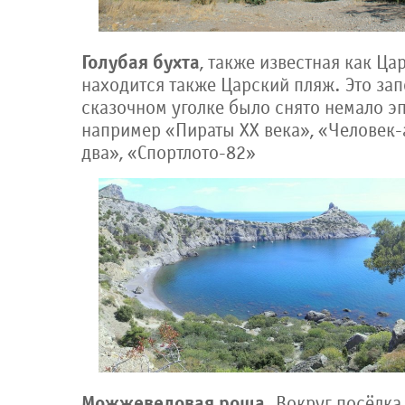
Голубая бухта
, также известная как Ца
находится также Царский пляж. Это зап
сказочном уголке было снято немало э
например «Пираты XX века», «Человек
два», «Спортлото-82»
Можжевеловая роща
. Вокруг посёлка