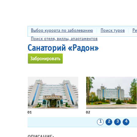
Выбор курорта по заболеванию
|
Поиск туров
|
Ре
Поиск отеля, виллы, апартаментов
Санаторий «Радон»
Забронировать
01
02
1
2
3
4