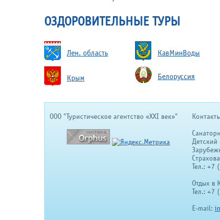
ОЗДОРОВИТЕЛЬНЫЕ ТУРЫ
Лен. область
КавМинВоды
Белоруссия
Крым
OOO "Туристическое агентство «XXI век»"
Контакты
Санатор
Детский 
Зарубеж
Страхов
Тел.: +7
Отдых в 
Тел.: +7
E-mail:
i