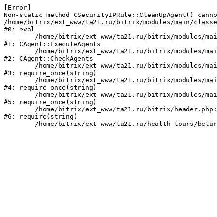
[Error] 

Non-static method CSecurityIPRule::CleanUpAgent() canno
/home/bitrix/ext_www/ta21.ru/bitrix/modules/main/classe
#0: eval

	/home/bitrix/ext_www/ta21.ru/bitrix/modules/main/classes/mysql/agent.php:160

#1: CAgent::ExecuteAgents

	/home/bitrix/ext_www/ta21.ru/bitrix/modules/main/classes/mysql/agent.php:38

#2: CAgent::CheckAgents

	/home/bitrix/ext_www/ta21.ru/bitrix/modules/main/include.php:249

#3: require_once(string)

	/home/bitrix/ext_www/ta21.ru/bitrix/modules/main/include/prolog_before.php:14

#4: require_once(string)

	/home/bitrix/ext_www/ta21.ru/bitrix/modules/main/include/prolog.php:10

#5: require_once(string)

	/home/bitrix/ext_www/ta21.ru/bitrix/header.php:1

#6: require(string)
