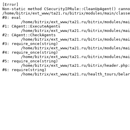
[Error] 

Non-static method CSecurityIPRule::CleanUpAgent() canno
/home/bitrix/ext_www/ta21.ru/bitrix/modules/main/classe
#0: eval

	/home/bitrix/ext_www/ta21.ru/bitrix/modules/main/classes/mysql/agent.php:160

#1: CAgent::ExecuteAgents

	/home/bitrix/ext_www/ta21.ru/bitrix/modules/main/classes/mysql/agent.php:38

#2: CAgent::CheckAgents

	/home/bitrix/ext_www/ta21.ru/bitrix/modules/main/include.php:249

#3: require_once(string)

	/home/bitrix/ext_www/ta21.ru/bitrix/modules/main/include/prolog_before.php:14

#4: require_once(string)

	/home/bitrix/ext_www/ta21.ru/bitrix/modules/main/include/prolog.php:10

#5: require_once(string)

	/home/bitrix/ext_www/ta21.ru/bitrix/header.php:1

#6: require(string)
