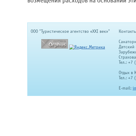
возмещения расходов на основании эти
OOO "Туристическое агентство «XXI век»"
Контакты
Санатор
Детский 
Зарубеж
Страхов
Тел.: +7
Отдых в 
Тел.: +7
E-mail:
i