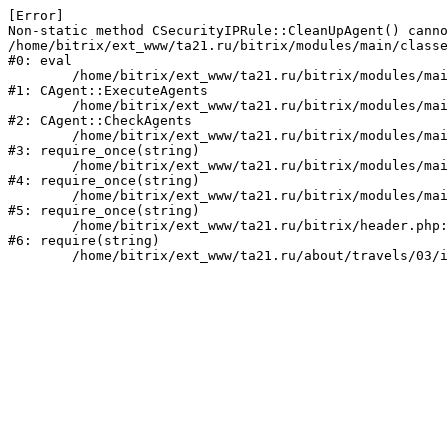
[Error] 

Non-static method CSecurityIPRule::CleanUpAgent() canno
/home/bitrix/ext_www/ta21.ru/bitrix/modules/main/classe
#0: eval

	/home/bitrix/ext_www/ta21.ru/bitrix/modules/main/classes/mysql/agent.php:160

#1: CAgent::ExecuteAgents

	/home/bitrix/ext_www/ta21.ru/bitrix/modules/main/classes/mysql/agent.php:38

#2: CAgent::CheckAgents

	/home/bitrix/ext_www/ta21.ru/bitrix/modules/main/include.php:249

#3: require_once(string)

	/home/bitrix/ext_www/ta21.ru/bitrix/modules/main/include/prolog_before.php:14

#4: require_once(string)

	/home/bitrix/ext_www/ta21.ru/bitrix/modules/main/include/prolog.php:10

#5: require_once(string)

	/home/bitrix/ext_www/ta21.ru/bitrix/header.php:1

#6: require(string)
